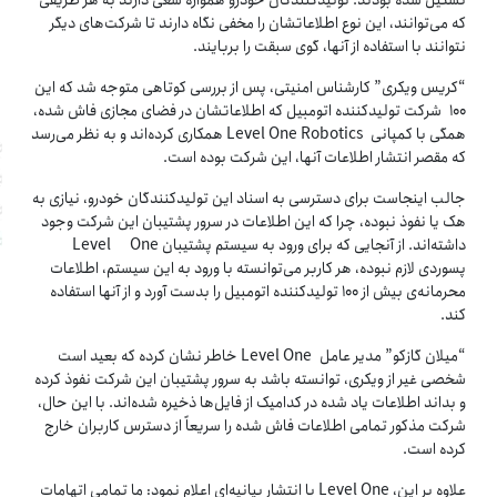
تشکیل شده‌‌ بودند. تولیدکنندگان خودرو همواره سعی دارند به هر طریقی
که می‌توانند، این نوع اطلاعاتشان را مخفی نگاه دارند تا شرکت‌های دیگر
نتوانند با استفاده از آنها، گوی سبقت را بربایند.
“کریس ویکری” کارشناس امنیتی، پس از بررسی کوتاهی متوجه شد که این
۱۰۰ شرکت تولید‌کننده اتومبیل که اطلاعاتشان در فضای مجازی فاش شده،
همگی با کمپانی Level One Robotics همکاری کرده‌اند و به نظر می‌رسد
که مقصر انتشار اطلاعات آنها، این شرکت بوده است.
جالب اینجاست برای دسترسی به اسناد این تولیدکنندگان خودرو، نیازی به
هک یا نفوذ نبوده، چرا که این اطلاعات در سرور پشتیبان این شرکت وجود
داشته‌اند. از آنجایی که برای ورود به سیستم پشتیبان Level One
پسوردی لازم نبوده، هر کاربر می‌توانسته با ورود به این سیستم، اطلاعات
محرمانه‌ی بیش از ۱۰۰ تولیدکننده‌ اتومبیل را بدست آورد و از آنها استفاده
کند.
“میلان گازکو” مدیر عامل Level One خاطر نشان کرده که بعید است
شخصی غیر از ویکری، توانسته باشد به سرور پشتیبان این شرکت نفوذ کرده
و بداند اطلاعات یاد شده در کدامیک از فایل‌ها ذخیره شده‌‌اند. با این حال،
شرکت مذکور تمامی اطلاعات فاش شده را سریعاً از دسترس کاربران خارج
کرده است.
علاوه بر این، Level One با انتشار بیانیه‌ای اعلام نمود: ما تمامی اتهامات