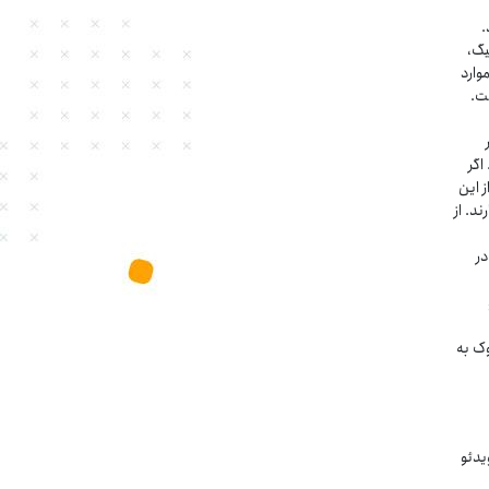
آورده‌اند.
یگ،
وارد
ت.
اگر
 که از این
د. از
در
ک به
رده است؛ ویدئو