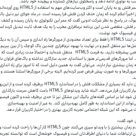
به نوآوری ادامه دهد و پاسخگوی نیازهای گسترده و پیچیده خود باشد.
به نظر می‌رسد دیگر عمر فلش رو به پایان است و اکثر وب‌سایت‌های مهم به استفاده از HTML5 روی 
خیراً اعلام کرده که زمان حذف کردن فلش فرا رسیده است. در ماه جولای نیز دنیل بال
، در پاسخ به نظر شرکت ادوبی گفت که عمر این تکنولوژی به پایان رسیده و کشف م
 فلش، منقضی شدن این برنامه نرم‏افزاری مخرب را به یک هدف ثابت تبدیل کرده اس
ای فیسبوک خود نوشت:
ما تصمیم گرفتیم که در ابتدا HTML5 را فقط برای تعداد محدودی از مرورگرها راه اندازی و سپس آن را به دیگر
‌ها نیز منتقل کنیم و در نهایت با بهبود نرم‏‌افزاری چندین باگ کوچک را از بین ببریم. 
شما یک کامپیوتر شخصی پیشرفته دارید، به فرمت HTML5 منتقل شده‌اید و احتمالاً مدت زیادی است
 اما مرورگرهای قدیمی‌تر هنوز با استاندارد جدید سازگاری نداشته و باگ‌های فراوان دارن
به زمان بیشتری نیاز دارند. می‌توان گفت به همین دلیل است که تا امروز برای راه اندازی
امی مرورگرها و به صورت پیش فرض صبر کرده‌ایم. البته برخی از مرورگرها استثنا هستند و 
د.
حال فیسبوک اطمینان دارد که بسیاری از مشکلات فلش را در استاندارد HTML5 برطرف کرده است و از این‌رو
تجربه بهتری را در اختیار کاربران قرار می‌دهد. البته شاید ویدئوهای HTML5 باعث کاهش سرعت بارگذاری
شود اما بر اساس گفته‌های بالیگ این مشکل نیز تا حدی برطرف شده و اکنون فیسبو
واند از این استاندارد به طور کامل بهره‌برداری کند. به غیر از امنیت و بهینه‌‏سازی
ن خود گفت:
به نظر می‌رسد که مردم زمان بیشتری را با ویدئو سپری می‌‌کنند چون HTML5 کار آن‌ها را راحت ک
 شدن ارتباطات شما با دنیای اطراف‌تان است و فیسبوک خوشحال است که توانسته تجربه