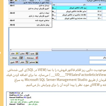
فرمان ایجاد کپی، موجودیت «کپی ریز اقلام فاکتور فروش» را با نما (VIEW در SQL)ی کپی شده‌اش
(با نام پیش‌فرض UD___TPRSalesFactorArticleView__ ) می‌سازد. ما برای اضافه کردن فیلد
محاسباتی مورد نظرمان از طریق Microsoft SQL Server Management Studio به سراغ
رایش باز می‌کنیم.