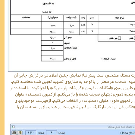
رت مسئله مشخص است پیش‌نیاز نمایش چنین اطلاعاتی در گزارش چاپی آن
سهم اضافات هر سطر» را با توجه به سناریوی تسهیم تعیین شده محاسبه کنیم.
 از طریق منوی «امکانات»، فرمان «گزارشات پارامتریک» را اجرا کرده، با استفاده از
کلید ترکیبی Alt+E پنجرۀ «موجودیتهای تعریف شده» را باز می‌کنیم. از کمبوی «سیستم» عنوان
ز کمبوی «نوع» عنوان «عملیات» را انتخاب می‌کنیم. از فهرست موجودیتهای
فاکتور فروش» دو بار کلیک می‌کنیم تا فهرست موجودیتهای وابسته به آن را