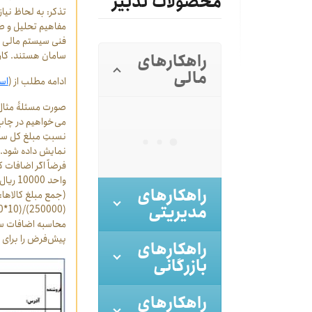
محصولات تدبیر
مفاهیم تحلیل و طر
فنی سیستم مالی تد
راهکارهای
سامان هستند. کاربر
مالی
ادامه مطلب از (
است
صورت مسئلۀ مثال 
می‌خواهیم در چاپ 
نسبتِ مبلغ کل سط
نمایش داده شود.
راهکارهای
مدیریتی
پیش‌فرض را برای 
راهکارهای
بازرگانی
راهکارهای