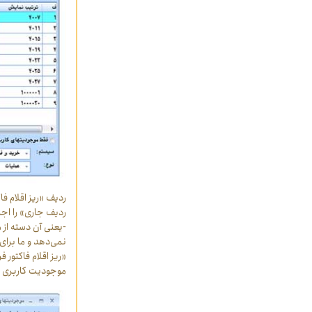
ردیف «ریز اقلام ف
ردیف جاری» را اجر
-یعنی آن دسته از 
نمی‌دهد و ما برا
«ریز اقلام فاکتو
موجودیت کاربری اس