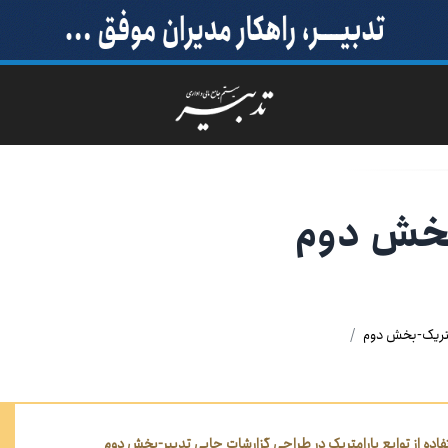
بخش دوم
متریک-بخش دوم
فاده از توابع پارامتریک در طراحی گزارشات چاپی تدبیر-بخش دوم