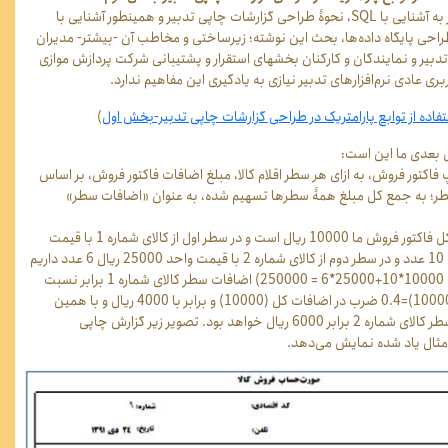
تذکر: به لحاظ نیاز به آشنایی با SQL، نحوۀ طراحی گزارشات چاپی تدبیر و همینطور آشنایی با
احی پایگاه داده‌ها، بحث این نوشته؛ زیرساختی و مخاطب آن -بیشتر- مدیران
بیر و نمایندگان و کارکنان بخشهای استقرار و پشتیبانی شرکت پردازش موازی
ی عادی نرم‌افزارهای تدبیر نیازی به یادگیری این مفاهیم ندارد.
فاده از توابع پارامتریک در طراحی گزارشات چاپی تدبیر-بخش اول
)
بعدی ما این است:
فاکتور فروش، به ازای هر سطر اقلام کالا، مبلغ اضافات فاکتور فروش، بر اساس
ر؛ به جمع کل مبلغ همۀ سطرها تسهیم شده، به عنوان «اضافات سطر»
فرضاً اگر اضافات کل فاکتور فروش ما 10000 ریال است و در سطر اول از کالای شماره 1 با قیمت
واحد 10000 ریال 10 عدد و در سطر دوم از کالای شماره 2 با قیمت واحد 25000 ریال 6 عدد داریم
(جمع مبلغ کالاها: 10000*10+25000*6 = 250000) اضافات سطر کالای شماره 1 برابر نسبت
(250000)/(10*10000)=0.4 ضرب در اضافات کل (10000) و برابر با 4000 ریال و با همین
محاسبه اضافات سطر کالای شماره 2 برابر 6000 ریال خواهد بود. تصویر زیر گزارش چاپی
مثال یاد شده نمایش می‌دهد.