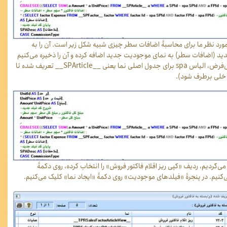
ورد نظر ما برای محاسبۀ اضافات سطر چیزی شبیه شکل زیر است. آن را به
د (اضافات سطر) به نمای موجودیت جدید اضافه کرده و آن را ذخیره می‌کنیم
(به نسبت کد پیش‌فرض، الیاس spa برای جدول اصلی نما یعنی __SPArticle__ تعریف شده تا
اخلی برطرف شود).
می‌گردیم، ردیف «کپی ریز اقلام فاکتور فروش» را انتخاب کرده، روی دکمۀ
کنیم. در پنجرۀ «فیلدهای موجودیت» روی دکمۀ «ایجاد نما» کلیک می‌کنیم.