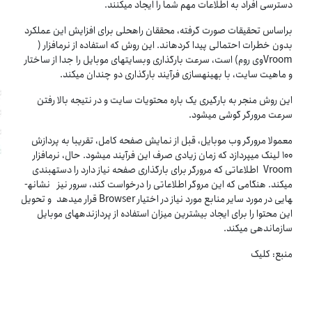
دسترسی افراد به اطلاعات مهم شما را ایجاد می­کنند.
براساس تحقیقات صورت گرفته، محققان راه­حلی برای افزایش این عملکرد
بدون خطرات احتمالی پیدا کرده­اند. این روش که استفاده از نرم­افزار (
Vroomوی روم) است، سرعت بارگذاری وب­سایت­های موبایل را جدا از ساختار
و ماهیت سایت، با بهینه­سازی فرآیند بارگذاری دو چندان می­کند.
این روش منجر به بارگیری یک باره محتویات سایت و در نتیجه بالا رفتن
سرعت مرورگر گوشی می­شود.
معمولا مرورگر وب موبایل، قبل از نمایش صفحه کامل، تقریبا به پردازش
۱۰۰ لینک می­پردازد که زمان زیادی صرف این فرآیند می­شود. حال، نرم­افزار
Vroom اطلاعاتی که مرورگر برای بارگذاری صفحه نیاز دارد را دسته­بندی
می­کند. هنگامی که این مروگر اطلاعاتی را درخواست کند، سرور نیز نشانه­
هایی در مورد سایر منابع مورد نیاز در اختیار Browser قرار می­دهد و تحویل
این محتوا را برای ایجاد بیشترین میزان استفاده از پردازنده­های موبایل
سازماندهی می­کند.
منبع: کلیک