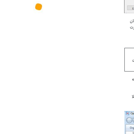
ان
ورت
رای
ه
لا