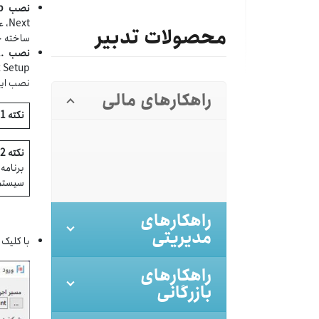
نصب
p
محصولات تدبیر
ساخته خ
نصب
.Netdesktop runtime 6.0.1
نصب این 
راهکارهای مالی
نکته 1:
نکته 2:
سیستم 
راهکارهای
مدیریتی
با کلیک 
راهکارهای
بازرگانی