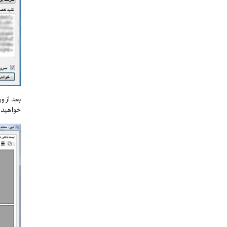
بعد از و
خواهید ش