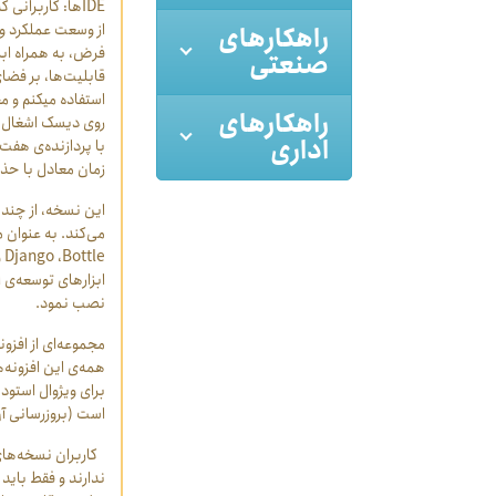
IDE
‏ها: کاربرانی که از 
راهکارهای
از وسعت عملکرد وی
صنعتی
قابلیت‏‌ها، بر فضا
استفاده می‏کنم و م
راهکارهای
اداری
زمان معادل با حذف
این نسخه‏، از چند 
می‌‏کند. به عنوان مثال، بسته‏‌ی نرم‏‌ا
Bottle
،
Django
و
ابزارهای توسعه‌‏ی 
نصب نمود.
مجموعه‌‏ای از افزو
برای ویژوال استودیو
است (بروزرسانی آن
کاربران نسخه‌‏های