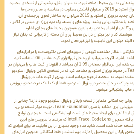
نه‌‏هایی به این محیط اضافه نمود. به عنوان مثال، پشتیبانی از نسخه‏‌ی محدود
زبان پایتون در ویژوال استودیو 2015 را می‏توان قابلیتی مطلوب در مقایسه با سایر راه‌حل‌ها
دانست. از ویژگی‏‌های جدید در ویژوال استودیو 2015 می‌‏توان به ساختار نحوی برجسته‌‏ی آن،
فته با عملکرد ریابی پشته، پروژه های وابسته، یک دید پروژه ای مبتنی بر کلاس،
ئی و آگاهی از اشیاء مختص به پایتون همچون محیط های مجازی اشاره
وشمند کد را نیز میتوان در این محیط برای آن دسته از کاربرانی که بدان نیاز
 البته میتوان این قابلیت را نیز غیر فعال نمود.
مشارکتی، انتظار مشاهده گروهی از سرورهای اصلی ماکروسافت را در ابزارهای
شته باشید. اگرچه می‏توانید از راه حل نرم‏‌افزاری گیت هاب و
Git
استفاده کنید
(البته نسخه‏‌ی نصب شده این نرم‏افزار، نسخه‏‌ی 1.95 آن می‏باشد). افزونه‏‌ی گیت هاب را می‌‏توان در
Tea
در محیط ویژوال استودیو مشاهد کرد که در نسخه‌‏ی آنلاین ویژوال استودیو
استفاده نمود. به شخصه ترجیح می‏دادم ادغام بهتری از گیت هاب در ویژوال
؛ چرا که در حال حاضر در ویژوال استودیو، فقط از بک لینک در صفحه‌‏ی پروژه‏ی
هاپ پشتیبانی می‏شود.
پولی چه امکانی متمایز از نسخه رایگان ویژوال استودیو وجود دارد؟ جدایی از
یزبانی ابری مشابه با سرور
Team Foundation
، مزیت دیگر نسخه پولی،
آزمایشگاهی برای ایجاد محیط‏‌های تست آزمایشگاهی است. همچنین توابع
م یافته همچون
CodeLens
،
IntelliTrace
که مرتبط با سرویس‏‌های ابری
ین نسخه حذف شده است. شاید عدم وجود بسیاری از این قابلیت‏‌ها برای افرادی که
خه‏‌ی رایگان این محصول را دارند مهم نباشد و فقط امکاناتی همچون ابزارهای