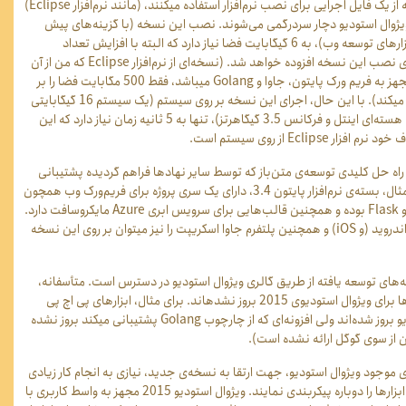
یک فایل اجرایی برای نصب نرم‌‏افزار استفاده می‎کنند، (مانند نرم‏‌افزار
Eclipse
)
ژوال استودیو دچار سردرگمی می‌‏شوند. نصب این نسخه (با گزینه‏‌های پیش
فرض، به همراه ابزارهای توسعه وب)، به 6 گیگابایت فضا نیاز دارد که البته با افزایش تعداد
ی نصب این نسخه افزوده خواهد شد. (نسخه‌‏ای از نرم‌‏افزار
Eclipse
که من از آن
جهز به فریم ورک پایتون، جاوا و
Golang
می‏باشد، فقط 500 مگابایت فضا را بر
روی دیسک اشغال می‏کند). با این حال، اجرای این نسخه بر روی سیستم (یک سیستم 16 گیگابایتی
با پردازنده‌‏ی هفت هسته‏‌ای اینتل و فرکانس 3.5 گیگاهرتز)، تنها به 5 ثانیه زمان نیاز دارد که این
 خود نرم افزار
Eclipse
از روی سیستم است.
راه حل‏ کلیدی توسعه‏‌ی متن‏‌باز که توسط سایر نهادها فراهم گردیده پشتیبانی
فزار پایتون 3.4، دارای یک سری پروژه برای فریم‏‌ورک وب همچون
Flask
بوده و همچنین قالب‌هایی برای سرویس ابری
Azure
مایکروسافت دارد.
اندروید (و
iOS
) و همچنین پلت‏فرم جاوا اسکریپت را نیز می‏توان بر روی این نسخه
نه‌‏های توسعه یافته از طریق گالری ویژوال استودیو در دسترس است. متأسفانه،
همه‏‌ی این افزونه‌‏ها برای ویژوال استودیوی 2015 بروز نشده‏اند. برای مثال، ابزارهای پی اچ پی
 بروز شده‏‌اند ولی افزونه‏‌ای که از چارچوب
Golang
پشتیبانی می‏کند بروز نشده
 از سوی گوگل ارائه نشده است).
 موجود ویژوال استودیو، جهت ارتقا به نسخه‏‌ی جدید، نیازی به انجام کار زیادی
ندارند و فقط باید ابزارها را دوباره پیکربندی نمایند. ویژوال استودیو 2015 مجهز به واسط کاربری با