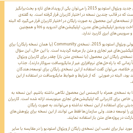
رونمایی از نسخه‌‏ی جدید ویژوال استودیو 2015 را می‌‏توان یکی از رویدادهای تازه و بحث‏‌برانگیز
ست که در قالب چندین نسخه در اختیار کاربران قرار گرفته است. به گفته‏‌ی
 نسخه‏‌های این محصول به صورت رایگان در اختیار کاربران قرار می‏‌گیرد که البته
ت ویندوز اپلیکیشن‏‌های مدرن، اپلیکیشن‏‌های اندروید و
Ios
و همچنین
و سرویس‏‌های ابری کاربرد ندارد.
ژوال استودیو 2015، نسخه‌‏ی
Community
(یا همان نسخه رایگان) برای
لیکشین‏‌های غیر تجاری و متن باز عرضه گردیده است. با این حال، این سؤال
نسخه‌‏ی رایگان این محصول (یا نسخه‏‌ی متن باز) چقدر برای کاربران ویژوال
مانی که با راه‌‏حل‏‌های نرم‌‏افزاری غیر از مایکروسافت سروکار دارند)، جذاب
 خلاصه، می‏‌توان گفت استفاده از این نسخه‏‌ی رایگان برای توسعه‌‏دهندگان
بود، البته در صورتی که از شرایط و ضوابط مایکروسافت در استفاده از این
.
دا به نسخه‏‌ی همراه با لایسنس این محصول نگاهی داشته باشیم. این نسخه به
ی خاص برای کاربرانی که اپلیکیشن‌‏های تجاری می‏نویسند ارائه شده است. کاربران
ی برای استفاده از این نسخه نداشته و می‌‏توانند به صورت رایگان
ی را توسعه دهند. ولی سازمان‏‌ها فقط می توانند از این نسخه برای پژوهش‏‌های
کت در پروژه‏‌های متن باز استفاده نمایند.
د نیاز برای نصب این نسخه‏‌ی رایگان از ویژوال استودیو را در مقایسه با سایر