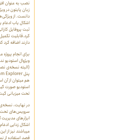
نصب به عنوان افزو
اشکال یاب ادغام یا
ثبت پروفایل کارا
کرد.قابلیت تکمیل ه
دارند اضافه کرد که
برای انجام پروژه 
ویژوال استودیو ندا
پنل
m Explorer
هم می‏توان از آن 
استودیو صورت گیرد
تحت میزبانی گیت 
در نهایت، نسخه‏‌ی 
سرویس‏‌های تحت م
ابزارهای مدیریت 
اشکال زدایی ادغا
می‏باشند نیز از ا
قصد استفاده از نس