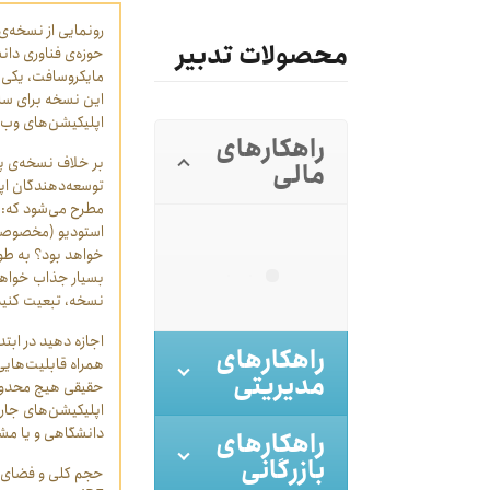
محصولات تدبیر
حوزه‏‌ی فناوری دان
مایکروسافت، یکی از
این نسخه برای ساخ
اپلیکیشن‏‌های وب 
راهکارهای
بر خلاف نسخه‏‌ی پولی وی
مالی
توسعه‌‏دهندگان اپ
مطرح می‌‏شود که: 
استودیو (مخصوصاً ز
خواهد بود؟ به طور
بسیار جذاب خواهد 
نسخه، تبعیت کنید
اجازه دهید در ابت
راهکارهای
همراه قابلیت‏‌های
مدیریتی
حقیقی هیچ محدودیت
اپلیکیشن‌‏های جار
دانشگاهی و یا مشار
راهکارهای
بازرگانی
حجم کلی و فضای مور