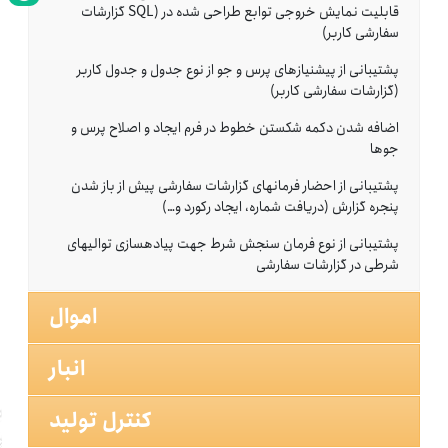
قابلیت نمایش خروجى توابع طراحى شده در (SQL گزارشات
سفارشى کاربر)
پشتیبانى از پیش‎نیازهاى پرس و جو از نوع جدول و جدول کاربر
(گزارشات سفارشى کاربر)
اضافه شدن دکمه شکستن خطوط در فرم ایجاد و اصلاح پرس و
جوها
پشتیبانى از احضار فرمان‎هاى گزارشات سفارشى پیش از باز شدن
پنجره گزارش (دریافت شماره، ایجاد رکورد و…)
پشتیبانى از نوع فرمان سنجش شرط جهت پیاده‎سازى توالی‎هاى
شرطى در گزارشات سفارشى
اموال
انبار
کنترل تولید