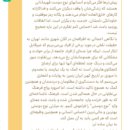
پیش‌ترها فکر می‌کردم انسانهای نوع دوست قهرمانانی
هستند که زندگی‌شان را وقف دیگران می‌کنند و فداکارانه
کارهای خارق‌العاده انجام می‌دهند و یگانه رمز موفقیت و
جاودانگی نامشان، خدمت به دیگران است. اما اتفاقات
روزمره باعث شد احساس کنم تفکرم در این باره صحیح
نیست.
با نگاهی اجمالی به اطرافمان در کلان شهری مانند تهران به
حقیقت تلخی در مورد برخی از افراد پی‌می‌بریم که غیر‌قابل
‌انکار است. اینکه چرا عده‌ا‌ی از افراد جامعه از برابر حوادث و
مشکلاتی که برای همنوعانشان رخ می‌دهد، بی‌تفاوت عبور
می‌کنند و درنگ چند لحظه‌ای آنها تنها برای ارضائ
کنجکاوی‌هایشان است نه کمک به یک نیازمند یا مصدوم.
با مروری بر تاریخ کهن ایران زمین به روایات و اشعاری
می‌رسیم که به دست‌گیری از مظلومان و دردمندان و همچنین
کمک به همنوع تاکید داشته است. اما امروزه رواج فرهنگ
بی‌تفاوتی در حال همه‌گیر شدن است. فرهنگ ناشناخته‌ای
که به طور خزنده وارد جامعه‌مان شده و باعث شده معنای
واژه “نوع دوستی” را فراموش کنیم. به عبارتی نوع دوستی
بهترین و عالی‌ترین احساس انسانی و همچنین وظیفه‌ای
است که هر کسی باید به آن عمل کند.
به بیان ساده تر: