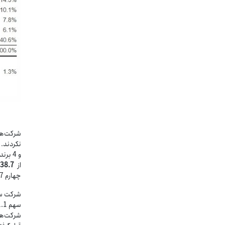
و 4 ب
از
38.7
چهارم 2017 رسیده است.