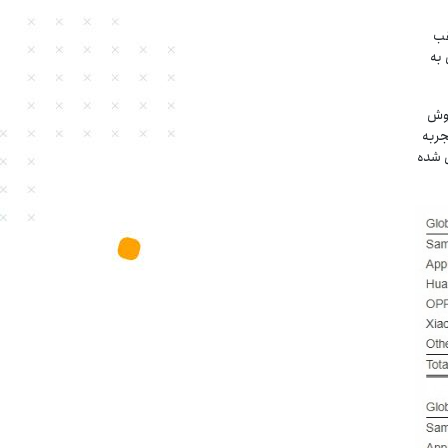
قب
ن شرکت کره‌ای در سال 2017 موفق به
امبر 2017 موفق به فروش
جربه
 فروش 14.9 میلیون گوشی شده