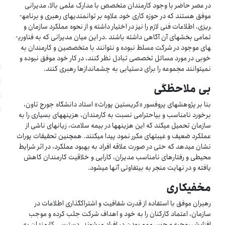
در عصر حاضر با وجود کارمندان متخصص با مدارک علمی بالا، مدیرانی
موفق هستند که در حوزه کاری خود علاوه بر توانمندی­های رهبری و برنامه­
ریزی، اطلاعات فنی لازم را نیز در اختیار داشته و از نحوه عملکرد سازمان و
تمامی بخش­های آن آگاهی داشته باشند .در این میان مدیرانی که به فناوری­
های موجود در شرکت مسلط نبوده و نتوانند با متخصصین و کارمندان به
خوبی در مورد مسائل تخصصی تبادل نظر کنند، در کار خود موفق نبوده و
نمی­توانند مجموعه را برای دستیابی به چشم­اندازها رهبری کنند.
بی ملاحظگی
بنا بر پژوهش­های پروفسور «کریستین پوراث» استاد دانشگاه جورج تاون،
برخورد نامناسب و بی­احترامی نسبت به کارمندان، هزینه­های بسیاری را به
سازمان تحمیل می­کند که این هزینه­ها در بیمه سلامت، زیان­های ناشی از
عملکرد ضعیف و غیبت­های مکرر نمود پیدا می­کنند. همچنین تحقیقات پوراث
نشان می­دهد که حتی در صورت علاقه افراد به بهبود عملکرد، در اثر شرایط
محیطی و رفتارهای نامناسب مدیران، کارایی و خلاقیت کارمندان کاهش
یافته و در نهایت منجر به بی­تفاوتی آنها می­شود.
مخفی­کاری
رهبران موفق با استفاده از قدرت شفافیت و اشتراک­گذاری اطلاعات در
سازمان، اعتماد کارکنان را به خود و اهداف شرکت جلب کرده و موجب
افزایش روحیه و حس مهم بودن در افراد می­شوند .دسترسی کارمندان به