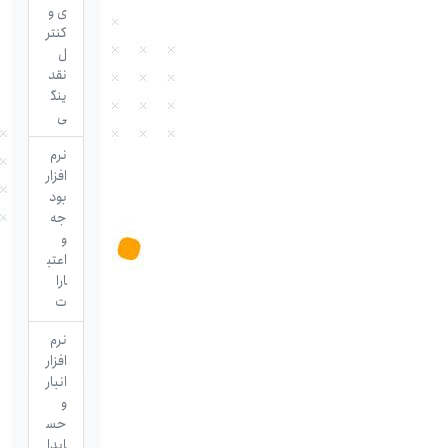
ی و
کنتر
ل
نقد
ینگ
ی
نرم
افزار
بود
جه
و
اعتب
ارا
ت
نرم
افزار
انبار
و
حس
ابدا