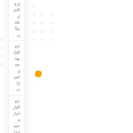
ی و
کنتر
ل
نقد
ینگ
ی
نرم
افزار
بود
جه
و
اعتب
ارا
ت
نرم
افزار
انبار
و
حس
ابدا