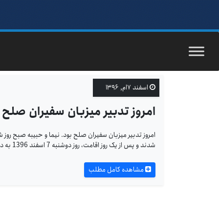
اسفند ۷ام, ۱۳۹۶
امروز تدبیر میزبان سفیران صلح 
امروز تدبیر میزبان سفیران صلح بود. نیما و حبیبه صبح روز ش
شدند و پس از یک روز اقامت، روز دوشنبه 7 اسفند 1396 به دعوت شرکت پردازش موازی سامان، مهمان حامی خود شدند تا مراسم بدرقه و خداحافظی را
مشاهده کامل مطلب