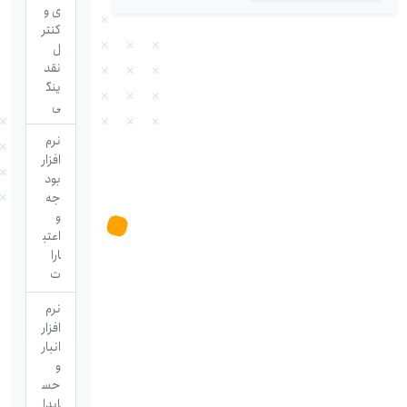
ی و
کنتر
ل
نقد
ینگ
ی
نرم
افزار
بود
جه
و
اعتب
ارا
ت
نرم
افزار
انبار
و
حس
ابدا