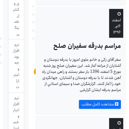
ی و
کنتر
ل
اسفند
نقد
۶ام,
ینگ
۱۳۹۶
ی
مراسم بدرقه سفیران صلح
نرم
افزار
بود
سفر آقای زکی و خانم علوی امروز با بدرقه دوستان و
جه
آشنایان از مراغه آغاز شد. این سفیران صلح روز شنبه
و
مورخ 5 اسفند 1396 بار سفر بستند و راهی میدان راه
اعتب
آهن شدند تا با بدرقه دوستان و آشنایان، جهانگردی
ارا
خود را آغاز کنند. گزارشگران صدا و سیمای استاني از
ت
مراسم بدرقه ایشان گزارشی
نرم
افزار
مشاهده کامل مطلب
انبار
و
حس
ابدا