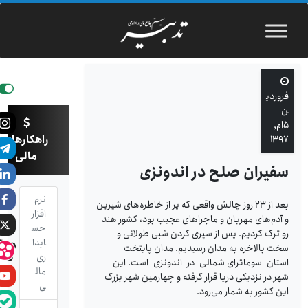
فروردی
ن
۵ام,
راهکارهای
۱۳۹۷
مالی
سفیران صلح در اندونزی
نرم
بعد از ۲۳ روز چالش واقعی که پر از خاطره‌های شیرین
افزار
و آدم‌های مهربان و ماجراهای عجیب بود، کشور هند
حس
رو ترک کردیم. پس از سپری کردن شبی طولانی و
ابدا
سخت بالاخره به مدان رسیدیم. مدان پایتخت
ری
استان سوماترای شمالی در اندونزی است. این
مال
شهر در نزدیکی دریا قرار گرفته و چهارمین شهر بزرگ
ی
این کشور به ‌شمار می‌رود.