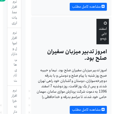
نرم
مشاهده کامل مطلب
افزار
عمل
یات
ارزی
اسفند
نرم
۷ام,
افزار
۱۳۹۶
اموا
ل و
امروز تدبیر میزبان سفیران
دارای
صلح بود.
ی
ها
ی
امروز تدبیر میزبان سفیران صلح بود. نیما و حبیبه
ثاب
صبح روز شنبه با پیام صلح و دوستی و با بدرقه
ت
دوچرخه‌سواران، دوستان و آشنایان خود راهی تهران
شدند و پس از یک روز اقامت، روز دوشنبه 7 اسفند
نرم
1396 به دعوت شرکت پردازش موازی سامان، مهمان
افزار
حامی خود شدند تا مراسم بدرقه و خداحافظی را
خزا
نه
مشاهده کامل مطلب
دار