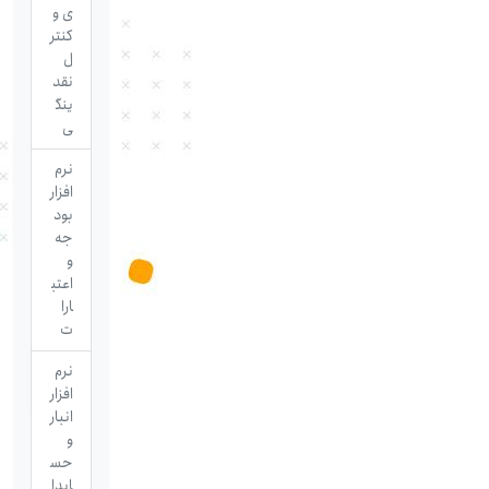
ی و
کنتر
ل
نقد
ینگ
ی
نرم
افزار
بود
جه
و
اعتب
ارا
ت
نرم
افزار
انبار
و
حس
ابدا