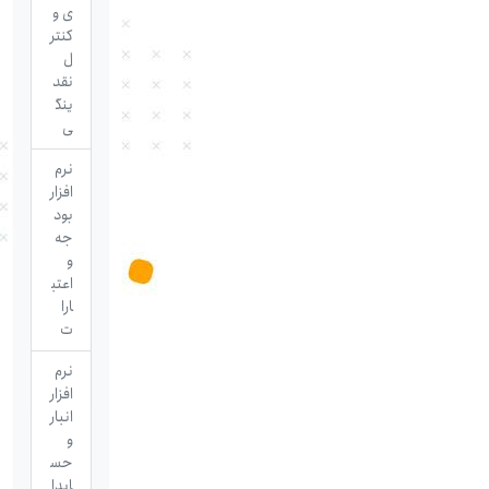
ی و
کنتر
ل
نقد
ینگ
ی
نرم
افزار
بود
جه
و
اعتب
ارا
ت
نرم
افزار
انبار
و
حس
ابدا