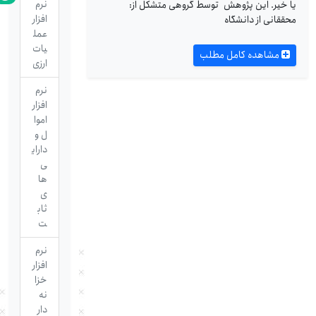
نرم
یا خیر. این پژوهش توسط گروهی متشکل از:
افزار
محققانی از دانشگاه
عمل
یات
مشاهده کامل مطلب
ارزی
نرم
افزار
اموا
ل و
دارای
ی
ها
ی
ثاب
ت
نرم
افزار
خزا
نه
دار