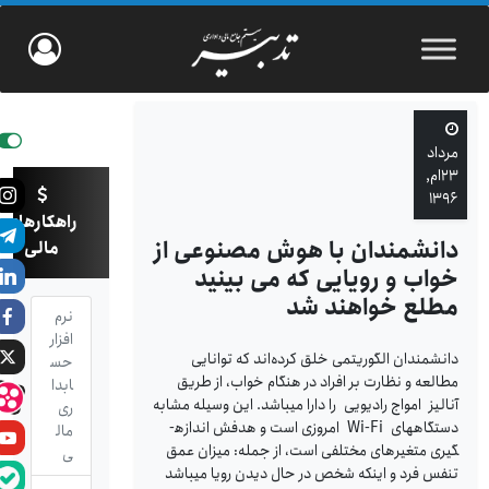
مرداد
۲۳ام,
۱۳۹۶
راهکارهای
دانشمندان با هوش مصنوعی از
مالی
خواب و رویایی که می بینید
مطلع خواهند شد
نرم
افزار
دانشمندان الگوریتمی خلق کرده‌اند که توانایی
حس
مطالعه و نظارت بر افراد در هنگام خواب، از طریق
ابدا
آنالیز امواج رادیویی را دارا می­باشد. این وسیله مشابه
ری
دستگاه­های Wi-Fi امروزی است و هدفش اندازه­
مال
گیری متغیرهای مختلفی است، از جمله: میزان عمق
ی
تنفس فرد و اینکه شخص در حال دیدن رویا می­باشد