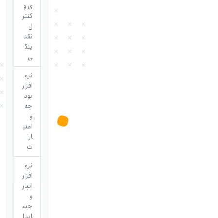
ی و
کنتر
ل
نقد
ینگ
ی
نرم
افزار
بود
جه
و
اعتب
ارا
ت
نرم
افزار
انبار
و
حس
ابدا