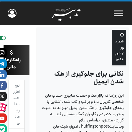
شهری
ور
۲۷ام,
راهکارهای
۱۳۹۶
مالی
نکاتی برای جلوگیری از هک
شدن ایمیل
نرم
افزار
این روزها که بازار هک و حملات سایبری حساب‌های
حس
شخصی کاربران داغ و پر تب و تاب شده، آشنایی با
ابدا
راه‌های جلوگیری از هک شدن ایمیل می­تواند به امنیت
ری
و حریم خصوصی کاربران کمک به‌سزایی کند. به
مال
گزارش مشرق، براساس اعلام
ی
وب‌سایتhuffingtonpost ، امروزه شبکه‌های