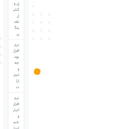
ی و
کنتر
ل
نقد
ینگ
ی
نرم
افزار
بود
جه
و
اعتب
ارا
ت
نرم
افزار
انبار
و
حس
ابدا