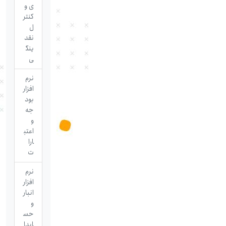
ی و
کنتر
ل
نقد
ینگ
ی
نرم
افزار
بود
جه
و
اعتب
ارا
ت
نرم
افزار
انبار
و
حس
ابدا