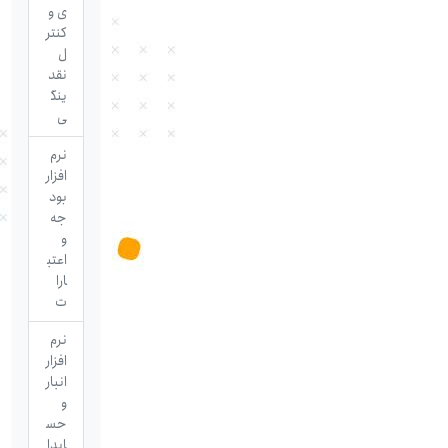
ی و
کنتر
ل
نقد
ینگ
ی
نرم
افزار
بود
جه
و
اعتب
ارا
ت
نرم
افزار
انبار
و
حس
ابدا