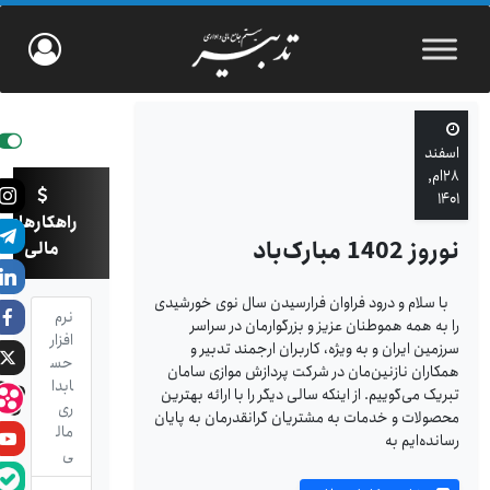
اسفند
۲۸ام,
۱۴۰۱
راهکارهای
نوروز 1402 مبارک‌باد
مالی
با سلام و درود فراوان فرارسیدن سال نوی خورشیدی
نرم
را به همه هموطنان عزیز و بزرگوارمان در سراسر
افزار
سرزمین ایران و به ویژه، کاربران ارجمند تدبیر و
حس
همکاران نازنین‌مان در شرکت پردازش موازی سامان
ابدا
تبریک می‌گوییم. از اینکه سالی دیگر را با ارائه بهترین
ری
محصولات و خدمات به مشتریان گرانقدرمان به پایان
مال
رسانده‌ایم به
ی