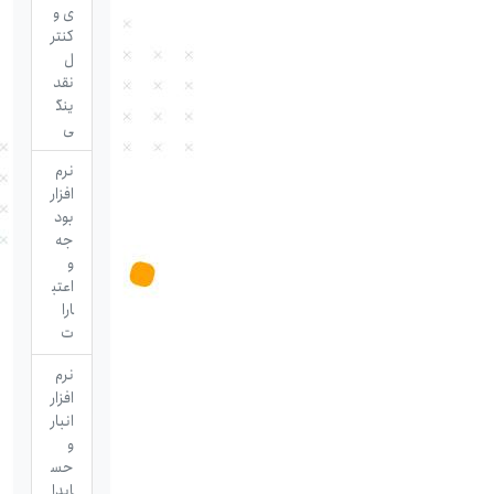
ی و
کنتر
ل
نقد
ینگ
ی
نرم
افزار
بود
جه
و
اعتب
ارا
ت
نرم
افزار
انبار
و
حس
ابدا