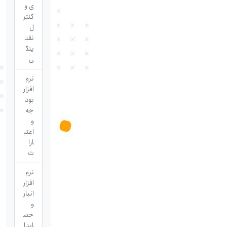
ی و
کنتر
ل
نقد
ینگ
ی
نرم
افزار
بود
جه
و
اعتب
ارا
ت
نرم
افزار
انبار
و
حس
ابدا