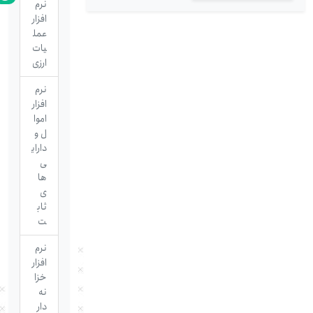
نرم
افزار
عمل
یات
ارزی
نرم
افزار
اموا
ل و
دارای
ی
ها
ی
ثاب
ت
نرم
افزار
خزا
نه
دار