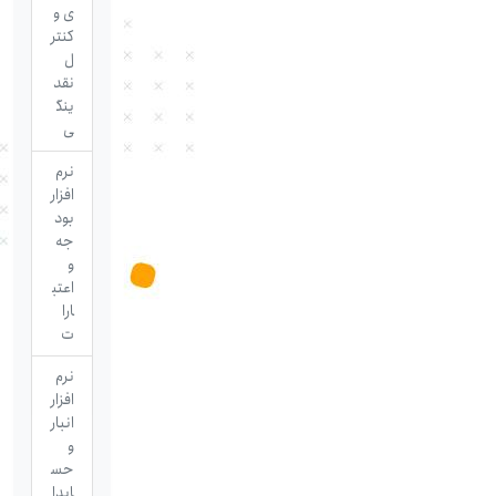
ی و
کنتر
ل
نقد
ینگ
ی
نرم
افزار
بود
جه
و
اعتب
ارا
ت
نرم
افزار
انبار
و
حس
ابدا