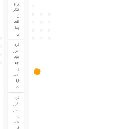
ی و
کنتر
ل
نقد
ینگ
ی
نرم
افزار
بود
جه
و
اعتب
ارا
ت
نرم
افزار
انبار
و
حس
ابدا