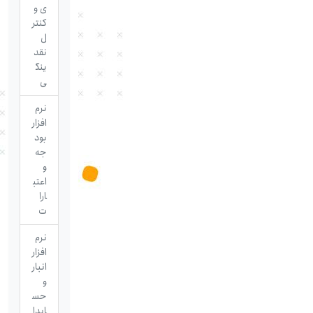
ی و
کنتر
ل
نقد
ینگ
ی
نرم
افزار
بود
جه
و
اعتب
ارا
ت
نرم
افزار
انبار
و
حس
ابدا