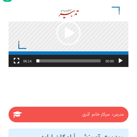
نمایشگر
ویدیو
06:14
00:00
مدرس: سرکار خانم آذری