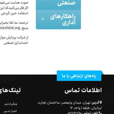
صنعتی
صوت هدایت می‌شود
اگر فکر می‌کنیدکه ای
استفاده حین گردش و 
راهکارهای
اداری
ترجمه: مه لقا بحیرای
منبع: http://hardware.slashdot.org
از شرکت پردازش موازی
حسابداری صنعتی
راه‌های ارتباطی با ما
اطلاعات تماس
لینک‌های
آدرس
تهران، میدان ولیعصر، ساختمان تجارت
ویکی‌تدبیر
ایرانیان، طبقه ۱ واحد ۱۲
اخبار تدبیر
تلفن تماس
۰۲۱۸۳۸۹۰