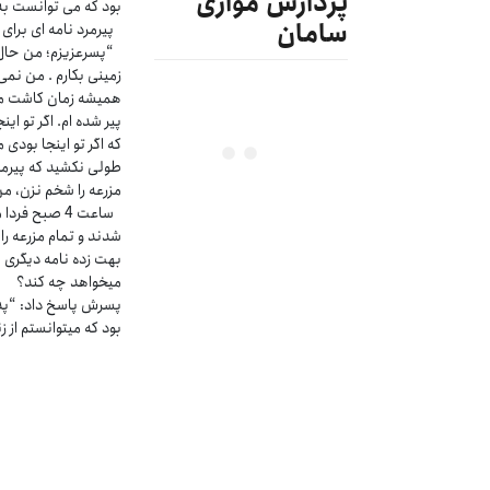
پردازش موازی
بود که می توانست به 
سامان
پیرمرد نامه ای برای
“پسرعزیزم؛ من حال
زمینی بکارم . من نم
همیشه زمان کاشت مح
پیر شده ام. اگر تو ا
که اگر تو اینجا بودی 
طولی نکشید که پیرمرد
مزرعه را شخم نزن، من
ساعت 4 صبح ف
شدند و تمام مزرعه را
بهت زده نامه دیگری 
میخواهد چه کند؟
پسرش پاسخ داد: “پدر!
بود که میتوانستم از 