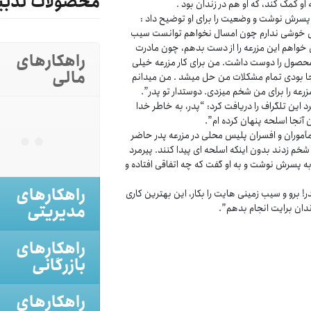
محصولات تدبی
او کمک کند، که او هم در زندان بود .
 پسرش نوشت و وضعیت را برای او توضیح داد :
 خوشی ندارم چون امسال نخواهم توانست سیب
ی خواهم این مزرعه را از دست بدهم، چون مادرت
راهکارهای
صول را دوست داشت. من برای کار مزرعه خیلی
مالی
ینجا بودی تمام مشکلات من حل میشد . من میدانم
مزرعه را برای من شخم میزدی. دوستدار تو پدر”.
 این تلگراف را دریافت کرد: “پدر، به خاطر خدا
 آنجا اسلحه پنهان کرده ام”.
ردا مأموران و افسران پلیس محلی در مزرعه پدر حاضر
 شخم زدند بدون اینکه اسلحه ای پیدا کنند. پیرمرد
به پسرش نوشت و به او گفت که چه اتفاقی افتاده و
راهکارهای
 برو و سیب زمینی هایت را بکار، این بهترین کاری
مدیریتی
زندان برایت انجام بدهم”.
راهکارهای
بازرگانی
راهکارهای