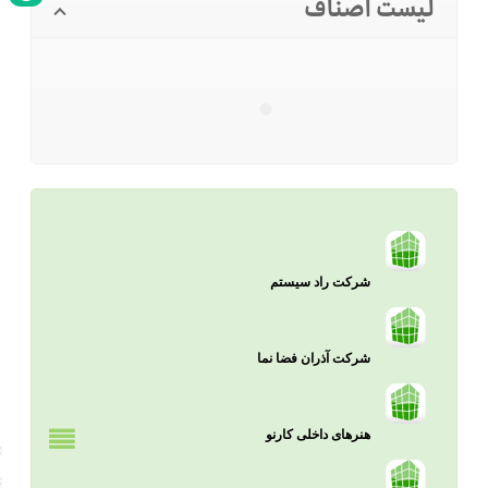
لیست اصناف
شرکت راد سیستم
شرکت آذران فضا نما
هنرهای داخلی کارنو