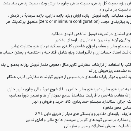
رزش ویژه، نسبت کل بدهى، نسبت بدهى جارى به ارزش ویژه، نسبت بدهى بلندمدت،
سبت بار مالى وام
لیات، بازده فروش، بازده ارزش ویژه، بازده دارایى، بازده سرمایۀ در گردش،
شاخص سنجش سودمندى وام بدون نیاز یا با حداقل نیاز به پیکربندی مجدد (zero or minimum configuration) منطبق بر کدینگ هر
ت‌های اعشاری در تعریف فرمول شاخص کلیدی عملکرد
 ردگیری آن‌ها و تعیین هشدار روی بازه‌های مقادیر
ی سیستم مالی و مقادیر اجزای شاخص کلیدی عملکرد در بازه‌های متفاوت زمانی
ثبت اسناد حسابداری و تأثیر اسناد ویژه شامل افتتاحیه و اختتامیه و بستن حساب‌ها
با استفاده از گزارشات سفارشی کاربر مثال: معرفی مقدار فروش روزانه به‌عنوان یک
مشاهده ریز فروش روزانه
تدبیر و دیگر پایگاه داده‌های در دسترس از طریق گزارشات سفارشی کاربر، هنگام
 دوره‌های مالی، دوره‌های مالی خاص و یا از شروع دورۀ مالی جاری تا روز جاری
زانۀ مقادیر شاخص با قابلیت مشاهدۀ سریع نمودار آن‌ها و تعیین دورۀ محاسبه
اجزای استاندارد سیستم حسابداری، کالا، خرید و فروش و انبار
ساس محور دلخواه
، بازه‌های مقادیر و وابستگی‌های دیگر از طریق فایل XML
لکرد بر اساس گروه‌های کاربران سیستم جامع مالی و اداری تدبیر
با قابلیت نمایش تعطیلات رسمی و سازمانی