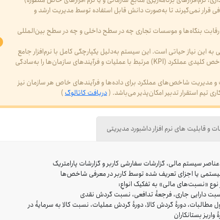
ری، نرم‌افزارهای برنامه‌ریزی منابع سازمانی و یا نرم افزارهای خاص منظوره)
افی قرار نمی‌گیرند تا به‌صورت دانش قابل استفاده توسط مدیریت ارشد و
ه رقابت بنگاه‌ها و موسسات تجاری چه در سطح داخلی و چه در سطح بین‌المللی
ه این نیاز حیاتی است. این سیستم به‌دلیل یکپارچگی کامل با نرم‌افزار جامع
مالی و اداری تدبیر، امکان معرفی و مانیتورینگ هر گونه شاخص کلیدی عملکرد (KPI) مرتبط با عملیات و فرآیندهای سازمان‌ها را به‌سادگی
یف و مدیریت شاخص‌های عملکرد برای داده‌ها و فرآیندهای خاص هر سازمان نیز
 تیم استقرار تدبیر امکان‌پذیر می‌باشد. (
دریافت کاتالوگ
)
ات و قابلیت های نرم افزار داشبورد مدیریتی
یستمی یا اجزای تعریف شده توسط کاربر در معرفی شاخص‌ها
ع «نسبت‌های مالی» به تفکیک انواعِ:
بت دارایى جارى، فرجعۀ تدافعى، نسبت گردش نقدى
طالبات، دورۀ گردش کالا، دورۀ گردش عملیات، نسبت کالا به سرمایۀ در
واریز بستانکاران