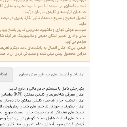
نرم‌افزارهای سازمانی (شامل سیستم‌های یکپارچه مالی و ادا
ثبت و نگه‌داری می‌شوند؛ اما عموما مورد تجزیه و تحلیل ک
صاحبان فرآیندهای کلیدی سازمان درآیند.
تحلیل صحیح و سریع داده‌ها، تاثیر انکارناپذیری در عرص
دارد.
سیستم هوش تجاری و داشبورد مدیریتی تدبیر پاسخ پویایی ب
فراهم می‌آورد.
ضمن این‌که امکان اتصال به پایگاه‌های داده دیگر و تعر
در این محصول پیش بینی شده و عملیاتی کردن آن با همکاری
امکانات و قابلیت های نرم افزار هوش تجاری
امکان
یکپارچگی کامل با سیستم جامع مالی و اداری تدبیر
امکان معرفی شاخص‌های کلیدی عملکرد (KPI) براساس عناصر سیستم مالی، گزارشات سفارشی کاربر و گزارشات پارامتریک
امکان ترکیب اجزای شاخص کلیدی عملکرد با داده‌های س
امکان پیکربندی خودکار شاخص‌های کلیدی پیش‌فرض از نو
نسبت‌های نقدینگی شامل نسبت جارى، نسبت سریع، نس
نسبت‌های فعالیت شامل نسبت گردش دارایى، دورۀ وصول م
گردش،گردش سرمایۀ جارى، دفعات واریز بستانکاران، دورۀ 