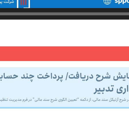
مایش شرح دریافت/ پرداخت چند حسابه
ری تدبیر
رح آرتیکل سند مالی، از دکمه “تعیین الگوی شرح سند مالی” در فرم مدیریت تنظیمات