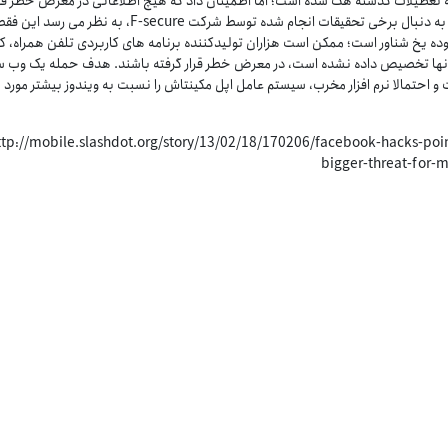
تعطیلات گذشته هک شده است؛ اما اطمینان داد که هیچ اطلاعاتی در معرض خطر قرا
نگرفته است. هر چند به دنبال برخی تحقیقات انجام شده توسط شرکت F-secure، به نظر می رسد این 
ه یخ شناور است؛ ممکن است هزاران تولیدکننده برنامه های کاربردی تلفن همراه، که
نها تخصیص داده نشده است، در معرض خطر قرار گرفته باشند. هدف حمله یک وب 
و احتمالا نرم افزار مخرب، سیستم عامل اپل مکینتاش را نسبت به ویندوز بیشتر مورد
http://mobile.slashdot.org/story/13/02/18/170206/facebook-hacks-points-
bigger-threat-for-