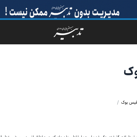
ک
یس بوک