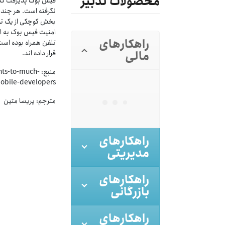
محصولات تدبیر
فیس بوک پذیرفت که 
بخش کوچکی از یک تود
امنیت فیس بوک به ا
راهکارهای
تلفن همراه بوده است 
مالی
قرار داده اند.
منبع: to-much
mobile-developers
مترجم: پریسا متین
راهکارهای
مدیریتی
راهکارهای
بازرگانی
راهکارهای