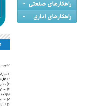
راهکارهای صنعتی
راهکارهای اداری
✅ وبینار
۱) انبارگردانی پایان‌ دوره، تهیه گزارش مغایرت انبار و صدور رسید و حواله اصلاحی
۲) گزارشات پایان دوره در کل سیستم
۳) مغایرت‌گیری سیستم انبار با حسابداری
۴) بست
ترازنامه
۵) صدور اسناد اختتامیه و افتتاحیه
۶) کنترل کاردکس مقداری و ریالی و انتقال موجودی کالاها به دوره مالی جدید