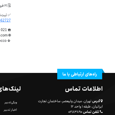
🗓️ ۲۱ فروردین از ساعت ۱۷ الی ۱۹
✅ ثبت‌نا
b62727
☎️ 021 83890
🌐 www.sppcco.com
📳 www.instagram.com/sppcco
راه‌های ارتباطی با ما
اطلاعات تماس
لینک‌های
آدرس
تهران، میدان ولیعصر، ساختمان تجارت
ویکی‌تدبیر
ایرانیان، طبقه ۱ واحد ۱۲
اخبار تدبیر
تلفن تماس
۰۲۱۸۳۸۹۰