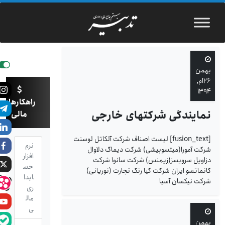
بهمن
۲۶ام,
۱۳۹۴
راهکارهای
نمایندگی شرکتهای خارجی
مالی
[fusion_text] لیست اصناف شرکت آلکاتل لوسنت
نرم
شرکت آمورا(میتسوبیشی) شرکت دیماگ دلاوال
افزار
دزاویل سرویسز(زیمنس) شرکت سانوا شرکت
حس
کانماتسو ایران شرکت کیا رنگ تجارت (نوریانی)
ابدا
شرکت نیکسان آسیا
ری
مال
ی
بهمن