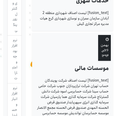
خدمات شهری
ی و
کنتر
[fusion_text] لیست اصناف شهرداری منطقه 2
ل
آبادان سازمان عمران و نوسازی شهرداری کرج هیات
نقد
مدیره مرکز تجاری کیش
ینگ
ی
نرم
بهمن
افزار
۲۶ام,
بود
۱۳۹۴
جه
و
موسسات مالی
اعتب
ارا
ت
[fusion_text] لیست اصناف شرکت پویندگان
حساب تهران شرکت ترازپردازان جنوب شرکت حامی
نرم
حساب سینا شرکت حسابرسی اسوه شرکت دانش
افزار
گسترتاج شرکت سرمایه گذاری هما پارسیان شرکت
انبار
سرمایه گذاری انرژی سپهرپایدار صندوق قرض
و
الحسنه المهدی صندوق قرض الحسنه مجمع الانصار
حس
موسسه حسابرسان نواندیش موسسه حسابرسی
ابدا