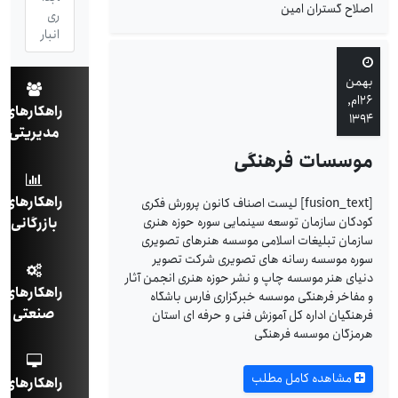
اصلاح گستران امین
ری
انبار
بهمن
۲۶ام,
راهکارهای
۱۳۹۴
مدیریتی
موسسات فرهنگی
راهکارهای
[fusion_text] لیست اصناف کانون پرورش فکری
کودکان سازمان توسعه سینمایی سوره حوزه هنری
بازرگانی
سازمان تبلیغات اسلامی موسسه هنرهای تصویری
سوره موسسه رسانه های تصویری شرکت تصویر
دنیای هنر موسسه چاپ و نشر حوزه هنری انجمن آثار
راهکارهای
و مفاخر فرهنگی موسسه خبرگزاری فارس باشگاه
صنعتی
فرهنگیان اداره کل آموزش فنی و حرفه ای استان
هرمزگان موسسه فرهنگی
مشاهده کامل مطلب
راهکارهای