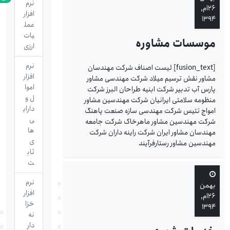
نرم
۲۶ام,
افزار
۱۳۹۴
عمل
یات
موسسات مشاوره
ارزی
نرم
[fusion_text] لیست اصناف شرکت مهندسان
افزار
مشاور نقش ترسیم میلاد شرکت مهندسی مشاور
اموا
پارس آب تدبیر شرکت ابنیه طراحان البرز شرکت
ل و
منظومه سلامتی ایرانیان شرکت مهندسین مشاور
دارای
امواج تتیس شرکت مهندسی سازه صنعت پاهنگ
ی
شرکت مهندسین مشاور ماهرخاک شرکت جامعه
ها
مهندسان مشاور ایران شرکت راینه داران شرکت
ی
مهندسین مشاور رستارفرآیند
ثاب
ت
نرم
بهمن
افزار
۲۶ام,
خزا
۱۳۹۴
نه
دار