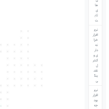
ی
ها
ی
ثاب
ت
نرم
افزار
خزا
نه
دار
ی و
کنتر
ل
نقد
ینگ
ی
نرم
افزار
بود
جه