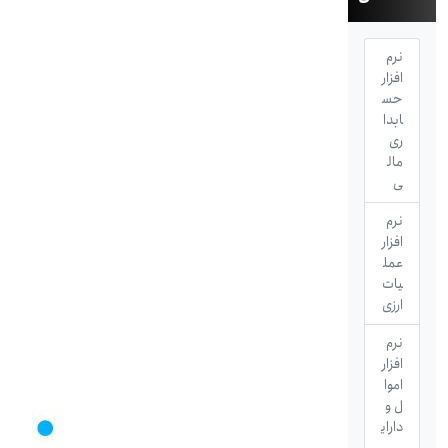
نرم
افزار
حس
ابدا
ری
مال
ی
نرم
افزار
عمل
یات
ارزی
نرم
افزار
اموا
ل و
دارای