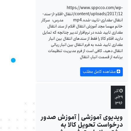
https://www.sppcco.com/wp-
content/uploads/2017/12/انتقال-اقلام-از-سند-
انتقال-مقداری-تایید-شده.mp4 مدرس: سرکار
خانم مهسا مجد آموزش انتقال اقلام از سند انتقال
مقداری تایید شده در نرم‌افزار تدبیر چنانچه که تمایل
دارید اقلام کالا را فقط از سندهای انتقال بین انبار
مقداری تایید شده به فرم انتقال بین انبار ریالی
انتقال دهید، کافی است از فرم مدیریت تنظیمات
برنامه از قسمت انبار، انتقال
مشاهده کامل مطلب
آذر
۲۹ام,
۱۳۹۶
ویدیوی آموزشی | آموزش صدور
درخواست تحویل کالا به