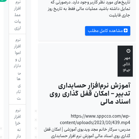
نرم
تاریخ‌های مورد نظر کاربر وجود دارد. درصورتی که
افزار
تمایل داشته باشید عملیات مالی فقط به تاریخ روز
عمل
جاری قابلیت
یات
ارزی
مشاهده کامل مطلب
نرم
افزار
اموا
مهر
ل و
۱۸ام,
دارای
۱۴۰۲
ی
ها
آموزش نرم‌افزار حسابداری
ی
تدبیر – امکان قفل گذاری روی
ثاب
ت
اسناد مالی
نرم
https://www.sppcco.com/wp-
افزار
content/uploads/2023/10/439.mp4
خزا
مدرس: سرکار خانم مجد ویدیوی آموزشی | امکان قفل
نه
گذاری روی اسناد مالی آموزش نرم افزار حسابداری
دار