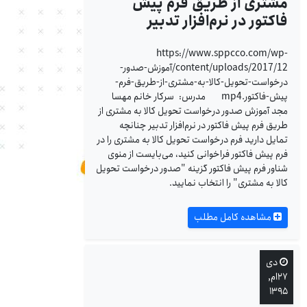
مشتری از طریق فرم پیش
فاکتور در نرم‌افزار تدبیر
https://www.sppcco.com/wp-
content/uploads/2017/12/آموزش-صدور-
درخواست-تحویل-کالا-به-مشتری-از-طریق-فرم-
پیش-فاکتور.mp4 مدرس: سرکار خانم مهسا
مجد آموزش صدور درخواست تحویل کالا به مشتری از
طریق فرم پیش فاکتور در نرم‌افزار تدبیر چنانچه
تمایل دارید فرم درخواست تحویل کالا به مشتری را در
فرم پیش فاکتور فراخوانی کنید، می‌بایست از منوی
شناور فرم پیش فاکتور گزینه "صدور درخواست تحویل
کالا به مشتری" را انتخاب نمایید.
مشاهده کامل مطلب
دی
۲۷ام,
۱۳۹۵