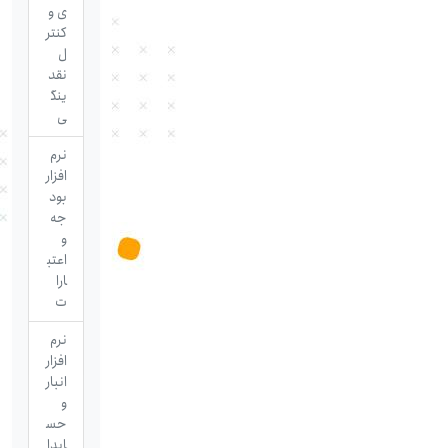
ی و
کنتر
ل
نقد
ینگ
ی
نرم
افزار
بود
جه
و
اعتب
ارا
ت
نرم
افزار
انبار
و
حس
ابدا