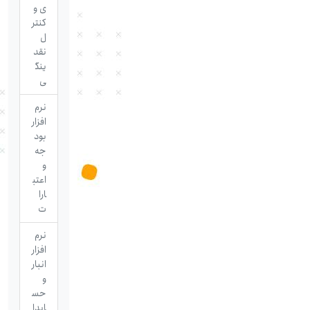
ی و
کنتر
ل
نقد
ینگ
ی
نرم
افزار
بود
جه
و
اعتب
ارا
ت
نرم
افزار
انبار
و
حس
ابدا