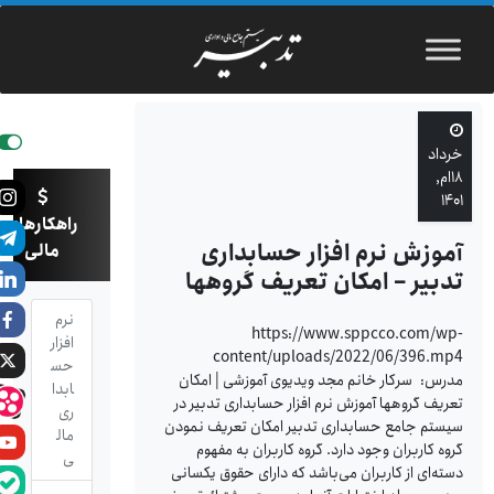
خرداد
۱۸ام,
۱۴۰۱
راهکارهای
آموزش نرم افزار حسابداری
مالی
تدبیر – امکان تعریف گروهها
نرم
https://www.sppcco.com/wp-
افزار
content/uploads/2022/06/396.mp4
حس
مدرس: سرکار خانم مجد ویدیوی آموزشی | امکان
ابدا
تعریف گروهها آموزش نرم افزار حسابداری تدبیر در
ری
سيستم جامع حسابدارى تدبير امكان تعريف نمودن
مال
گروه کاربران وجود دارد. گروه كاربران به مفهوم
ی
دسته‌اى از كاربران می‌باشد كه داراى حقوق يكسانى