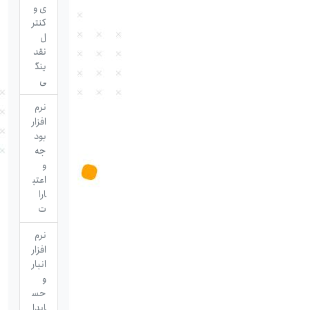
ی و
کنتر
ل
نقد
ینگ
ی
نرم
افزار
بود
جه
و
اعتب
ارا
ت
نرم
افزار
انبار
و
حس
ابدا