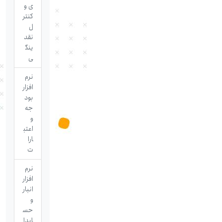
ی و
کنتر
ل
نقد
ینگ
ی
نرم
افزار
بود
جه
و
اعتب
ارا
ت
نرم
افزار
انبار
و
حس
ابدا