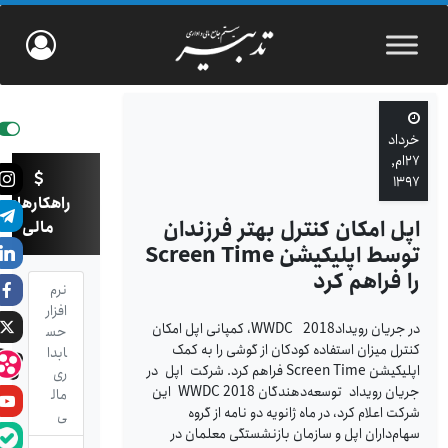
خرداد
۲۷ام,
۱۳۹۷
راهکارهای
اپل امکان کنترل بهتر فرزندان
مالی
توسط اپلیکیشن Screen Time
را فراهم کرد
نرم
افزار
در جریان رویداد2018 WWDC، کمپانی اپل امکان
حس
کنترل میزان استفاده کودکان از گوشی را به کمک
ابدا
اپلیکیشن Screen Time فراهم کرد. شرکت اپل در
ری
جریان رویداد توسعه‌دهندگان WWDC 2018 این
مال
شرکت اعلام کرد، در ماه ژانویه دو نامه از گروه
ی
سهام‌داران اپل و سازمان بازنشستگی معلمان در