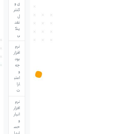
ی و
کنتر
ل
نقد
ینگ
ی
نرم
افزار
بود
جه
و
اعتب
ارا
ت
نرم
افزار
انبار
و
حس
ابدا