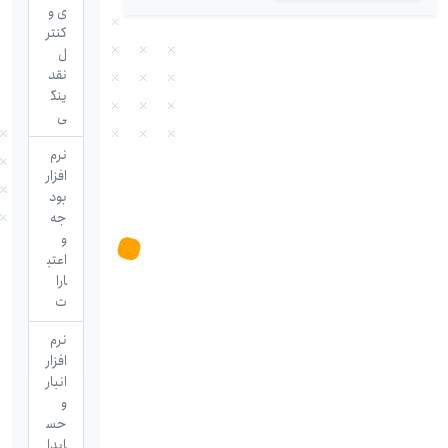
ی و
کنتر
ل
نقد
ینگ
ی
نرم
افزار
بود
جه
و
اعتب
ارا
ت
نرم
افزار
انبار
و
حس
ابدا