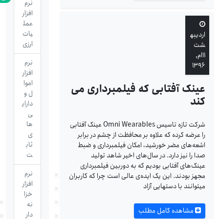
نرم
افزار
عمل
یات
اردیبه
ارزی
شت
۱۱ام,
نرم
۱۳۹۶
افزار
اموا
عینک آفتابی که فیلمبرداری می
ل و
کند
دارای
ی
ها
شرکت تازه تاسیس Omni Wearables عینک آفتابی
ی
را عرضه کرده که علاوه بر محافظت از چشم در برابر
ثاب
اشعه‌های مضر خورشید، امکان فیلمبرداری و ضبط
ت
صدا را نیز دارد. در سال‌های اخیر شاهد تولید
عینک‌های آفتابی بودیم که به دوربین فیلمبرداری
نرم
مجهز بودند. این یک ایده‌ی عالی است چرا که کاربران
افزار
می­توانند با دستهایی آزاد
خزا
نه
مشاهده کامل مطلب
دار