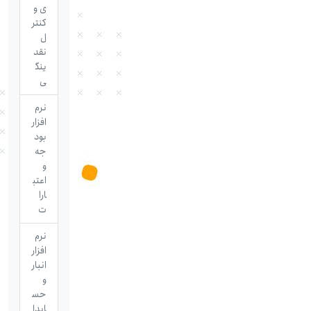
ی و
کنتر
ل
نقد
ینگ
ی
نرم
افزار
بود
جه
و
اعتب
ارا
ت
نرم
افزار
انبار
و
حس
ابدا