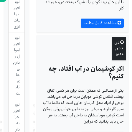
نرم
با این‌حال پیدا کردن یک شریک متخصص، همیشه
افزار
کار
عمل
یات
مشاهده کامل مطلب
ارزی
نرم
دی
افزار
۲۶ام,
اموا
۱۳۹۶
ل و
دارای
اگر گوشیمان در آب افتاد، چه
ی
کنیم؟
ها
ی
ثاب
یکی از مسائلی که ممکن است برای هر کسی اتفاق
ت
بیفتد، افتادن گوشی موبایل در داخل آب می‌باشد.
برخی از افراد محل کارشان جایی است که دائما با آب
نرم
سر و کار دارند و برخی نیز به دلیل حواس‌پرتی ممکن
افزار
است گوشی موبایلشان به داخل آب بیفتد. به هر
خزا
حال باید بدانید که در این
نه
دار