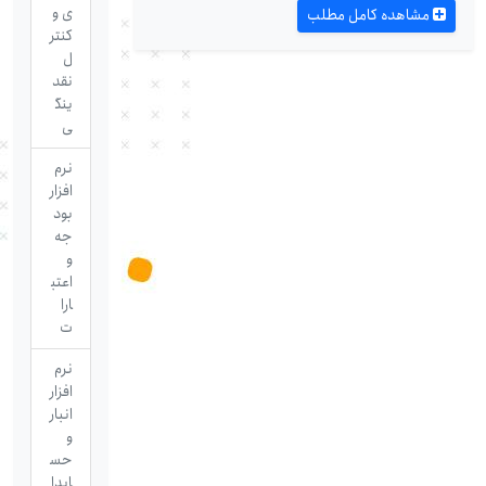
ی و
مشاهده کامل مطلب
کنتر
ل
نقد
ینگ
ی
نرم
افزار
بود
جه
و
اعتب
ارا
ت
نرم
افزار
انبار
و
حس
ابدا