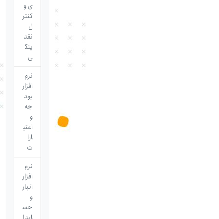
ی و
کنتر
ل
نقد
ینگ
ی
نرم
افزار
بود
جه
و
اعتب
ارا
ت
نرم
افزار
انبار
و
حس
ابدا