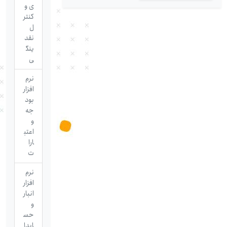
ی و
کنتر
ل
نقد
ینگ
ی
نرم
افزار
بود
جه
و
اعتب
ارا
ت
نرم
افزار
انبار
و
حس
ابدا