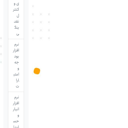
ی و
کنتر
ل
نقد
ینگ
ی
نرم
افزار
بود
جه
و
اعتب
ارا
ت
نرم
افزار
انبار
و
حس
ابدا