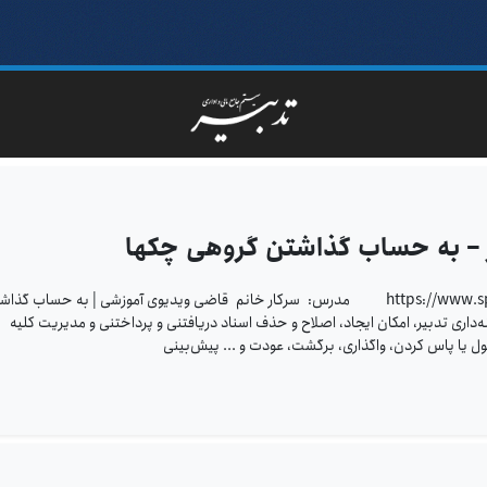
ر – به حساب گذاشتن گروهی چکها
https://www.sppcco.com/wp-content/uploads/2021/09/57.mp4 مدرس: سرکار خانم قاضی ویدیوی آموزشی | به حساب گذ
‌داری تدبیر، امکان ایجاد، اصلاح و حذف اسناد دریافتنی و پرداختنی و مدیریت کلیه
ل یا پاس کردن، واگذاری، برگشت، عودت و ... پیش‌بینی