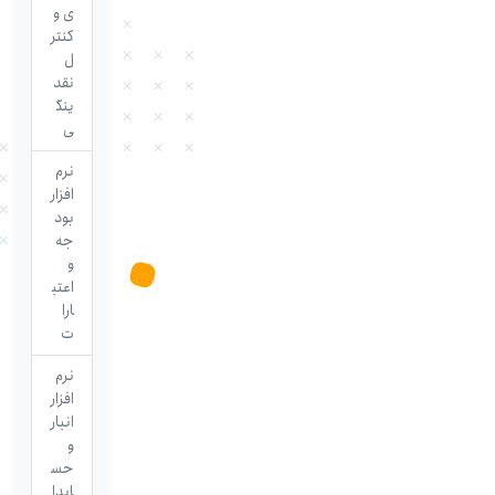
ی و
کنتر
ل
نقد
ینگ
ی
نرم
افزار
بود
جه
و
اعتب
ارا
ت
نرم
افزار
انبار
و
حس
ابدا